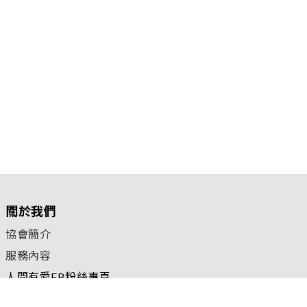
關於我們
協會簡介
服務內容
人間有愛FB粉絲專頁
核准立案字號：台內團字第1100054966號