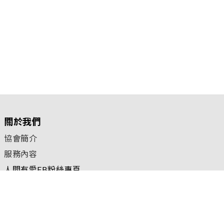
關於我們
協會簡介
服務內容
人間有愛FB粉絲專頁
核准立案字號：台內團字第1100054966號
聯絡我們