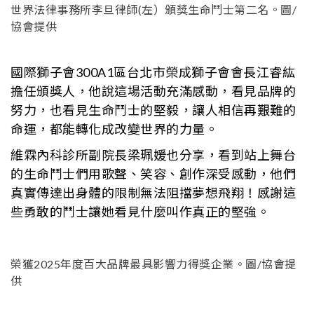
世界法律事務所李旦律師(左）頒獎生命鬥士第二名。圖/
協會提供
國際獅子會300A1區台北市榮成獅子會會長江睿紘
擔任頒獎人，他說這場活動充滿感動，看見品牌的
努力，也看見生命鬥士的堅毅，讓人相信再艱難的
命運，都能轉化成改變世界的力量。
維霖內科診所副院長梁珮媛也分享，看到站上舞台
的生命鬥士們用歌聲、笑容、創作深受感動，他們
真實傳達出身體的限制無法阻擋夢想飛翔！感謝這
些勇敢的鬥士讓她看見什麼叫作真正的堅強。
榮獲2025年度百大品牌最具影響力得獎企業。圖/協會提
供