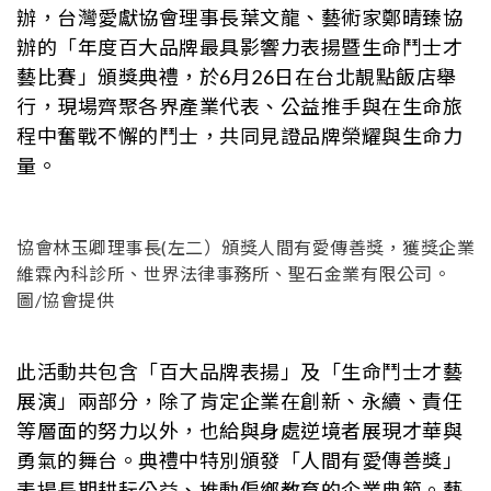
辦，台灣愛獻協會理事長葉文龍、藝術家鄭晴臻協
辦的「年度百大品牌最具影響力表揚暨生命鬥士才
藝比賽」頒獎典禮，於6月26日在台北靚點飯店舉
行，現場齊聚各界產業代表、公益推手與在生命旅
程中奮戰不懈的鬥士，共同見證品牌榮耀與生命力
量。
協會林玉卿理事長(左二）頒獎人間有愛傳善獎，獲獎企業
維霖內科診所、世界法律事務所、聖石金業有限公司。
圖/協會提供
此活動共包含「百大品牌表揚」及「生命鬥士才藝
展演」兩部分，除了肯定企業在創新、永續、責任
等層面的努力以外，也給與身處逆境者展現才華與
勇氣的舞台。典禮中特別頒發「人間有愛傳善獎」
表揚長期耕耘公益、推動偏鄉教育的企業典範。藝