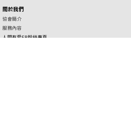
關於我們
協會簡介
服務內容
人間有愛FB粉絲專頁
核准立案字號：台內團字第1100054966號
聯絡我們
台北聯絡處
TEL：02-6617-0068
FAX：02-2517-0651
新北市蘆洲區三民路370號13樓
2023 © 台灣人間有愛中小企業互助協會 |
隱私權保護政策
|