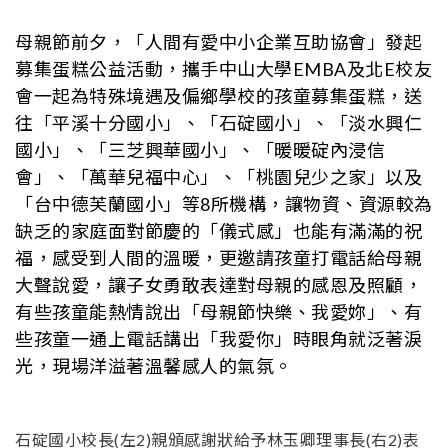
母親節前夕，「人間有愛中小企業互助協會」發起
募集蛋糕公益活動，攜手中山大學EMBA及北E校友
會一起為特殊境遇及偏鄉學校的孩童募集蛋糕，送
往「平溪十分國小」、「石碇國小」、「淡水興仁
國小」、「三芝興華國小」、「暖暖碇內浸信
會」、「萬華兒福中心」、「桃園兒少之家」以及
「台中德芙蘭國小」等8所機構，讓物資、資源較為
缺乏的家庭面對節慶的「儀式感」也能有滿滿的祝
福，感受到人間的溫暖，更邀請孩童打電話給母親
大聲說愛，讓子女勇敢表達對母親的感恩及照顧，
有些孩童能熱情說出「母親節快樂、我愛妳」、有
些孩童一通上電話講出「我愛你」時眼角就泛著淚
光，現場洋溢著溫馨感人的氣氛。
石碇國小校長(左2)親頒感謝狀給予林玉卿理事長(右2)表