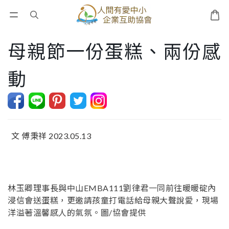
母親節一份蛋糕、兩份感
動
文 傅秉祥 2023.05.13
林玉卿理事長與中山EMBA111劉律君一同前往暖暖碇內
浸信會送蛋糕，更邀請孩童打電話給母親大聲說愛，現場
洋溢著溫馨感人的氣氛。圖/協會提供