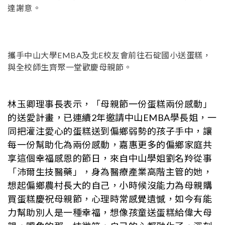
達謝意。
攜手中山大學EMBA及北E校友會前往石碇國小送蛋糕，
與全校師生齊聚一堂歡慶母親節。
林玉卿理事長表示，「母親節一份蛋糕兩份感動」
的送愛計畫，已連續2年邀請中山EMBA學長姐，一
同把灌注愛心的蛋糕送到偏鄉弱勢的孩子手中，讓
每一份幫助化為兩份感動，嘉惠更多的偏鄉家庭共
享這個幸福感恩的節日，來自中山學姐劉名羚從事
「沛爾生技醫藥」，身為醫療產業高階主管的她，
想起偏鄉農村長大的自己，小時候沒能力為母親購
買蛋糕慶祝母親節，心理時常感覺遺憾，如今有能
力幫助別人是一種幸福，想像孩童送蛋糕給偉大母