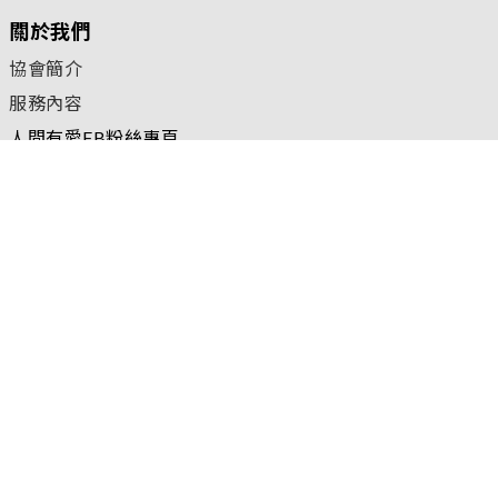
關於我們
協會簡介
服務內容
人間有愛FB粉絲專頁
核准立案字號：台內團字第1100054966號
聯絡我們
台北聯絡處
TEL：02-6617-0068
FAX：02-2517-0651
新北市蘆洲區三民路370號13樓
2023 © 台灣人間有愛中小企業互助協會 |
隱私權保護政策
|