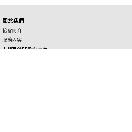
關於我們
協會簡介
服務內容
人間有愛FB粉絲專頁
核准立案字號：台內團字第1100054966號
聯絡我們
台北聯絡處
TEL：02-6617-0068
FAX：02-2517-0651
新北市蘆洲區三民路370號13樓