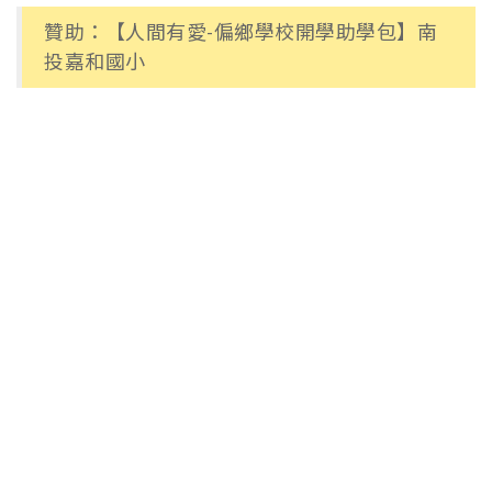
贊助：【人間有愛-偏鄉學校開學助學包】南
投嘉和國小