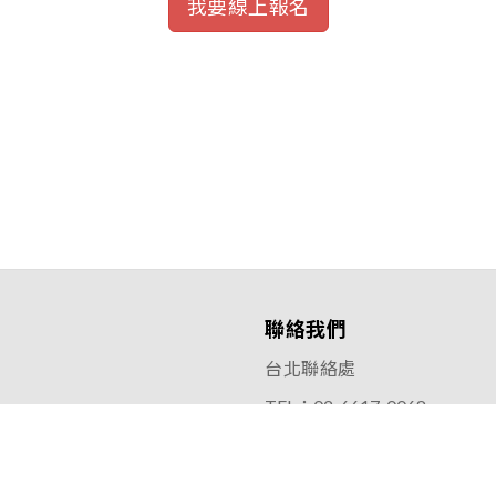
我要線上報名
聯絡我們
台北聯絡處
TEL：02-6617-0068
FAX：02-2517-0651
新北市蘆洲區三民路370號13
6號