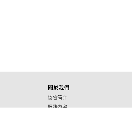
關於我們
協會簡介
服務內容
人間有愛FB粉絲專頁
核准立案字號：台內團字第110005496